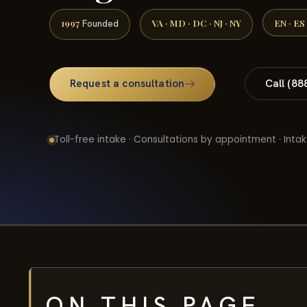
1997
VA · MD · DC · NJ · NY
EN · ES
Founded
Request a consultation
Call (88
Toll-free intake · Consultations by appointment · Intak
ON THIS PAGE