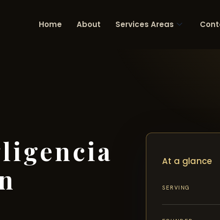
Home
About
Services Areas
Cont
gligencia
At a glance
en
SERVING