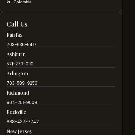
Colombia
Call Us
Fairfax
703-636-5417
Ashburn
571-279-0110
Arlington
703-589-9250
Richmond
804-201-9009
Rockville
888-437-7747
New Jersey