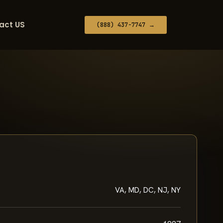
act US
(888) 437-7747 →
VA, MD, DC, NJ, NY