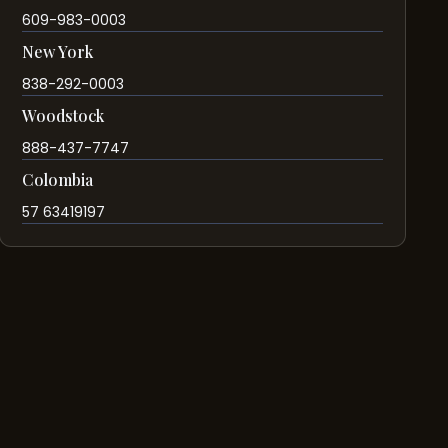
609-983-0003
New York
838-292-0003
Woodstock
888-437-7747
Colombia
57 63419197