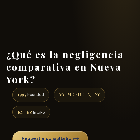
(888) 437-7747 →
¿Qué es la negligencia
comparativa en Nueva
York?
1997
VA · MD · DC · NJ · NY
Founded
EN · ES
Intake
Request a consultation