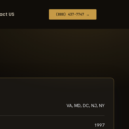
act US
(888) 437-7747 →
VA, MD, DC, NJ, NY
1997