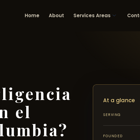
Home
About
Services Areas
Cont
gligencia
At a glance
n el
SERVING
olumbia?
FOUNDED