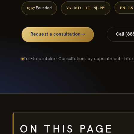
1997
VA · MD · DC · NJ · NY
EN · ES
Founded
Request a consultation
Call (88
Toll-free intake · Consultations by appointment · Intak
ON THIS PAGE