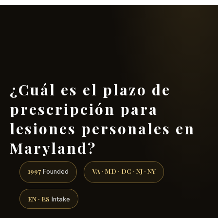
(888) 437-7747 →
¿Cuál es el plazo de
prescripción para
lesiones personales en
Maryland?
1997
VA · MD · DC · NJ · NY
Founded
EN · ES
Intake