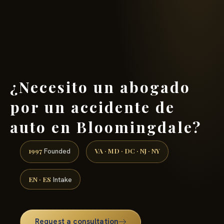
(888) 437-7747 →
¿Necesito un abogado
por un accidente de
auto en Bloomingdale?
1997
VA · MD · DC · NJ · NY
Founded
EN · ES
Intake
Request a consultation