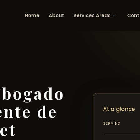
Home
About
Services Areas
Cont
abogado
ente de
At a glance
et
SERVING