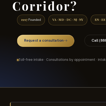
Corridor?
1997
VA · MD · DC · NJ · NY
EN · ES
Founded
Request a consultation
Call (88
Toll-free intake · Consultations by appointment · Intak