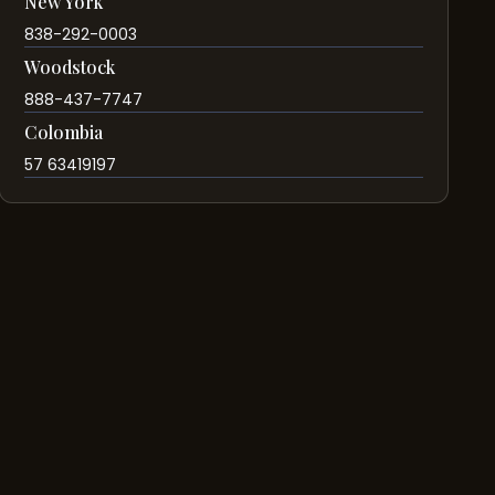
New York
838-292-0003
Woodstock
888-437-7747
Colombia
57 63419197