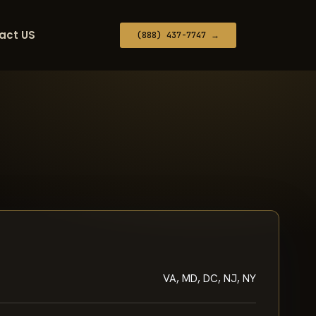
act US
(888) 437-7747 →
VA, MD, DC, NJ, NY