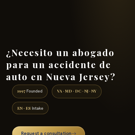
(888) 437-7747 →
¿Necesito un abogado
para un accidente de
auto en Nueva Jersey?
1997
VA · MD · DC · NJ · NY
Founded
EN · ES
Intake
Request a consultation