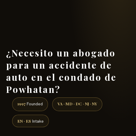
(888) 437-7747 →
¿Necesito un abogado
para un accidente de
auto en el condado de
Powhatan?
1997
VA · MD · DC · NJ · NY
Founded
EN · ES
Intake