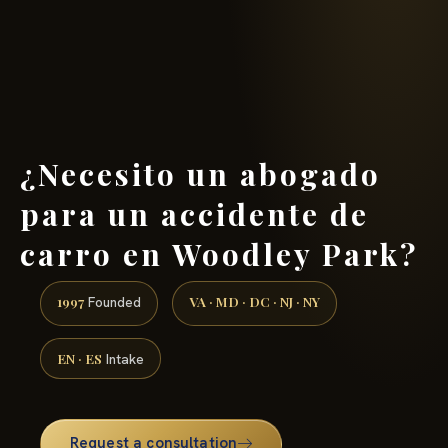
(888) 437-7747 →
¿Necesito un abogado
para un accidente de
carro en Woodley Park?
1997
VA · MD · DC · NJ · NY
Founded
EN · ES
Intake
Request a consultation