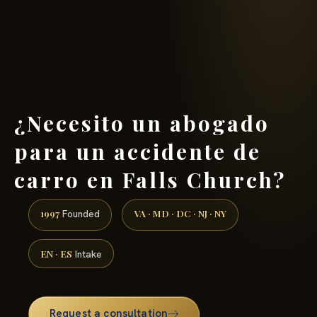
(888) 437-7747 →
¿Necesito un abogado
para un accidente de
carro en Falls Church?
1997
VA · MD · DC · NJ · NY
Founded
EN · ES
Intake
Request a consultation