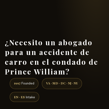
(888) 437-7747 →
¿Necesito un abogado
para un accidente de
carro en el condado de
Prince William?
1997
VA · MD · DC · NJ · NY
Founded
EN · ES
Intake