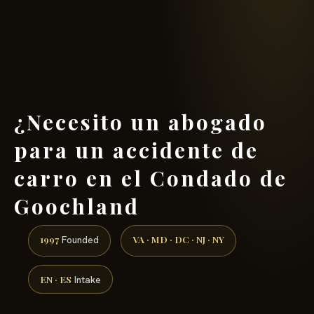
(888) 437-7747 →
¿Necesito un abogado
para un accidente de
carro en el Condado de
Goochland
1997
VA · MD · DC · NJ · NY
Founded
EN · ES
Intake