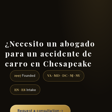
(888) 437-7747 →
¿Necesito un abogado
para un accidente de
carro en Chesapeake
1997
VA · MD · DC · NJ · NY
Founded
EN · ES
Intake
Request a consultation