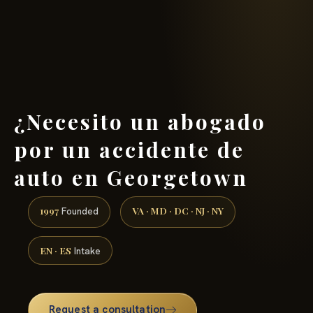
(888) 437-7747 →
¿Necesito un abogado
por un accidente de
auto en Georgetown
1997
VA · MD · DC · NJ · NY
Founded
EN · ES
Intake
Request a consultation