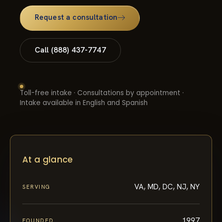
Request a consultation
Call (888) 437-7747
Toll-free intake · Consultations by appointment ·
Intake available in English and Spanish
At a glance
VA, MD, DC, NJ, NY
SERVING
1997
FOUNDED