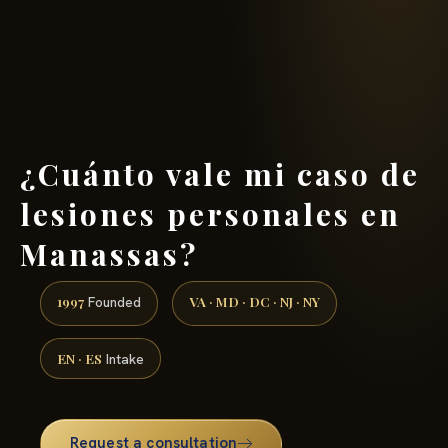
(888) 437-7747 →
¿Cuánto vale mi caso de
lesiones personales en
Manassas?
1997
VA · MD · DC · NJ · NY
Founded
EN · ES
Intake
Request a consultation