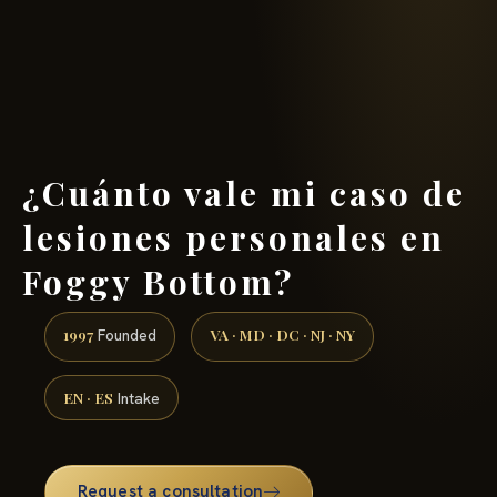
(888) 437-7747 →
¿Cuánto vale mi caso de
lesiones personales en
Foggy Bottom?
1997
VA · MD · DC · NJ · NY
Founded
EN · ES
Intake
Request a consultation