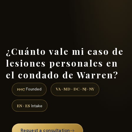
(888) 437-7747 →
¿Cuánto vale mi caso de
lesiones personales en
el condado de Warren?
1997
VA · MD · DC · NJ · NY
Founded
EN · ES
Intake
Request a consultation