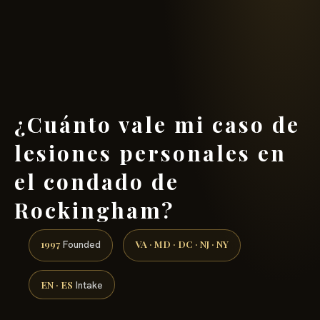
(888) 437-7747 →
¿Cuánto vale mi caso de
lesiones personales en
el condado de
Rockingham?
1997
VA · MD · DC · NJ · NY
Founded
EN · ES
Intake