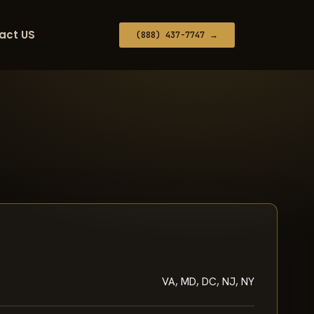
act US
(888) 437-7747 →
VA, MD, DC, NJ, NY