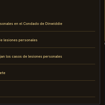
ersonales en el Condado de Dinwiddie
de lesiones personales
jan los casos de lesiones personales
fete