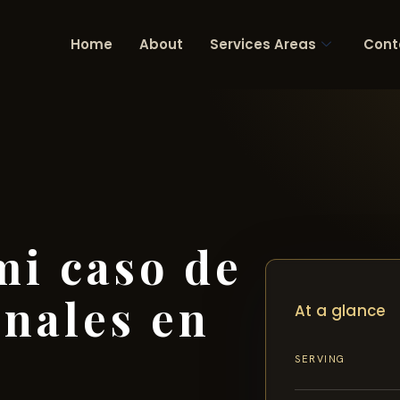
Home
About
Services Areas
Cont
mi caso de
onales en
At a glance
SERVING