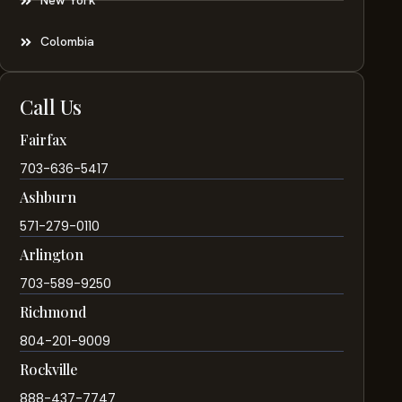
New York
Colombia
Call Us
Fairfax
703-636-5417
Ashburn
571-279-0110
Arlington
703-589-9250
Richmond
804-201-9009
Rockville
888-437-7747