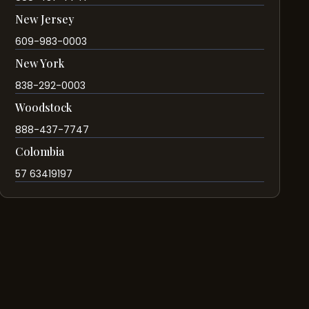
New Jersey
609-983-0003
New York
838-292-0003
Woodstock
888-437-7747
Colombia
57 63419197