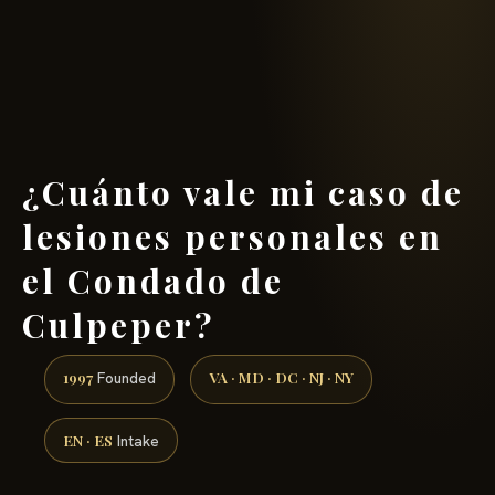
(888) 437-7747 →
¿Cuánto vale mi caso de
lesiones personales en
el Condado de
Culpeper?
1997
VA · MD · DC · NJ · NY
Founded
EN · ES
Intake