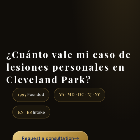
(888) 437-7747 →
¿Cuánto vale mi caso de
lesiones personales en
Cleveland Park?
1997
VA · MD · DC · NJ · NY
Founded
EN · ES
Intake
Request a consultation