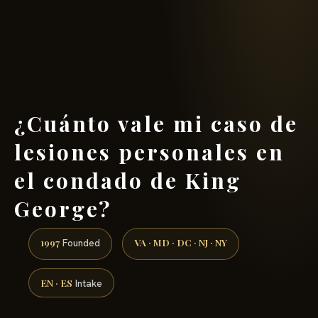
(888) 437-7747 →
¿Cuánto vale mi caso de
lesiones personales en
el condado de King
George?
1997
VA · MD · DC · NJ · NY
Founded
EN · ES
Intake