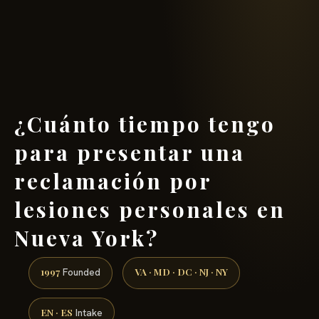
(888) 437-7747 →
¿Cuánto tiempo tengo
para presentar una
reclamación por
lesiones personales en
Nueva York?
1997
VA · MD · DC · NJ · NY
Founded
EN · ES
Intake