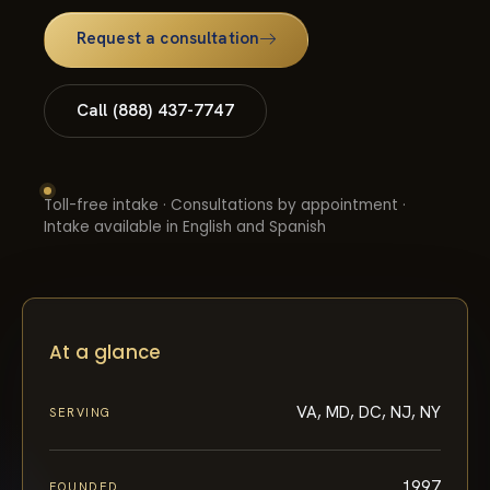
Request a consultation
Call (888) 437-7747
Toll-free intake · Consultations by appointment ·
Intake available in English and Spanish
At a glance
VA, MD, DC, NJ, NY
SERVING
1997
FOUNDED