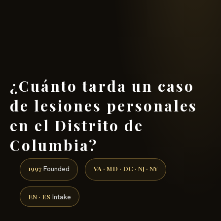
(888) 437-7747 →
¿Cuánto tarda un caso
de lesiones personales
en el Distrito de
Columbia?
1997
VA · MD · DC · NJ · NY
Founded
EN · ES
Intake