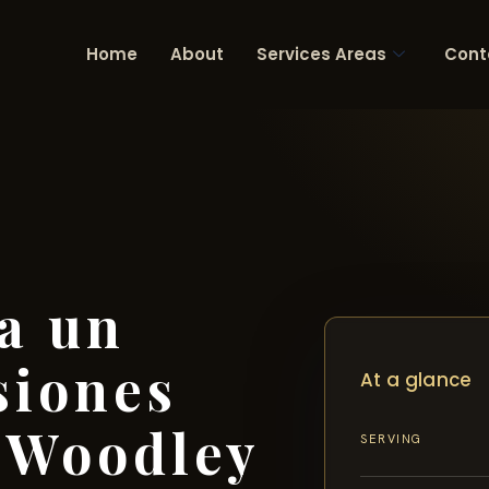
Home
About
Services Areas
Cont
a un
siones
At a glance
 Woodley
SERVING