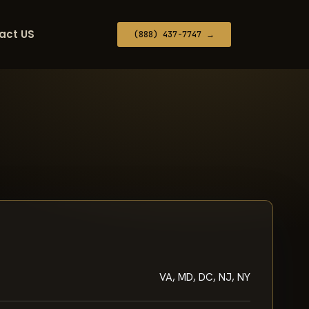
act US
(888) 437-7747 →
VA, MD, DC, NJ, NY