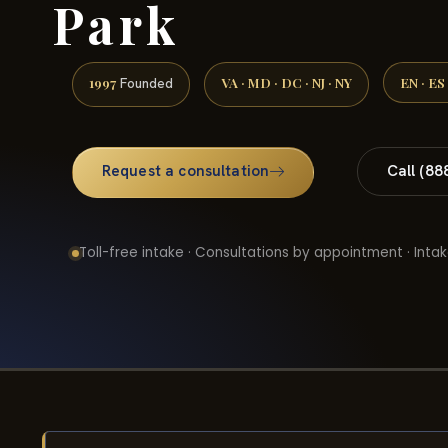
Park
1997
VA · MD · DC · NJ · NY
EN · ES
Founded
Request a consultation
Call (88
Toll-free intake · Consultations by appointment · Intak