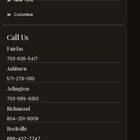
New York
Colombia
Call Us
Fairfax
703-636-5417
Ashburn
571-279-0110
Arlington
703-589-9250
Richmond
804-201-9009
Rockville
888-437-7747