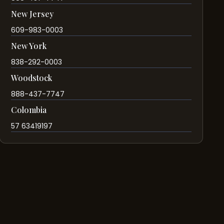
New Jersey
609-983-0003
New York
838-292-0003
Woodstock
888-437-7747
Colombia
57 63419197