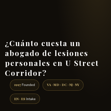
(888) 437-7747 →
¿Cuánto cuesta un
abogado de lesiones
personales en U Street
Corridor?
1997
VA · MD · DC · NJ · NY
Founded
EN · ES
Intake