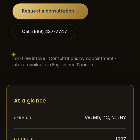
Request a consultation
Call (888) 437-7747
Toll-free intake · Consultations by appointment ·
Intake available in English and Spanish
At a glance
VA, MD, DC, NJ, NY
SERVING
1997
FOUNDED