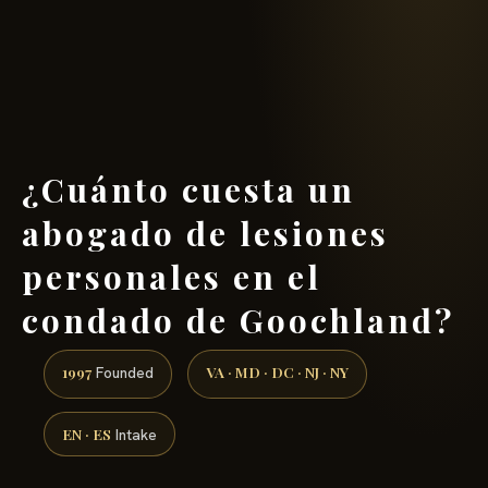
(888) 437-7747 →
¿Cuánto cuesta un
abogado de lesiones
personales en el
condado de Goochland?
1997
VA · MD · DC · NJ · NY
Founded
EN · ES
Intake