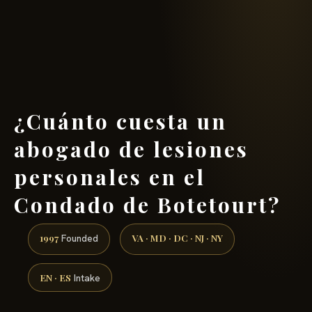
(888) 437-7747 →
¿Cuánto cuesta un
abogado de lesiones
personales en el
Condado de Botetourt?
1997
VA · MD · DC · NJ · NY
Founded
EN · ES
Intake