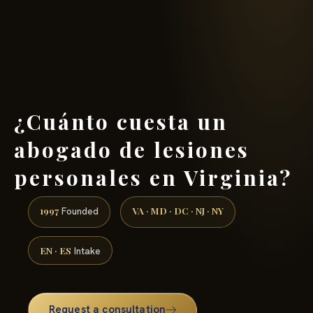
(888) 437-7747 →
¿Cuánto cuesta un
abogado de lesiones
personales en Virginia?
1997
VA · MD · DC · NJ · NY
Founded
EN · ES
Intake
Request a consultation