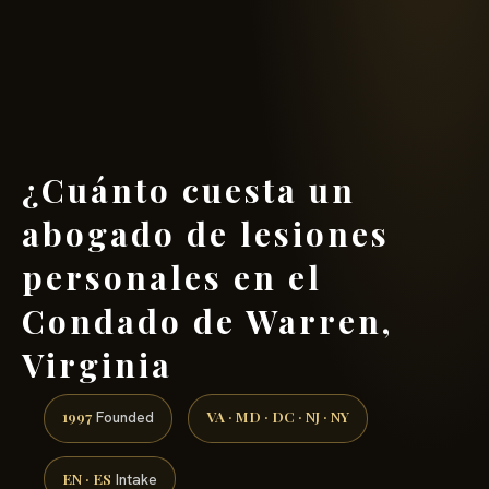
(888) 437-7747 →
¿Cuánto cuesta un
abogado de lesiones
personales en el
Condado de Warren,
Virginia
1997
VA · MD · DC · NJ · NY
Founded
EN · ES
Intake