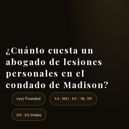
(888) 437-7747 →
¿Cuánto cuesta un
abogado de lesiones
personales en el
condado de Madison?
1997
VA · MD · DC · NJ · NY
Founded
EN · ES
Intake