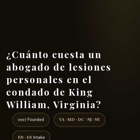
(888) 437-7747 →
¿Cuánto cuesta un
abogado de lesiones
personales en el
condado de King
William, Virginia?
1997
VA · MD · DC · NJ · NY
Founded
EN · ES
Intake