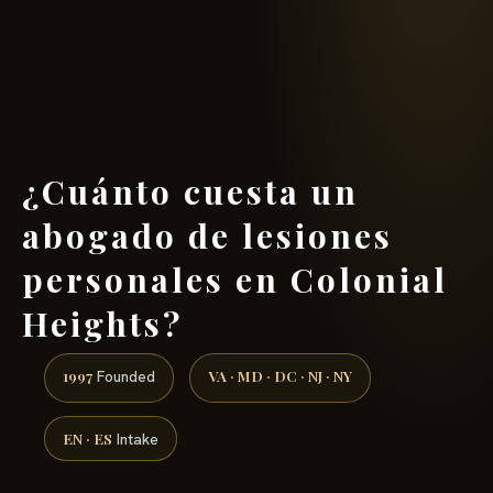
(888) 437-7747 →
¿Cuánto cuesta un
abogado de lesiones
personales en Colonial
Heights?
1997
VA · MD · DC · NJ · NY
Founded
EN · ES
Intake