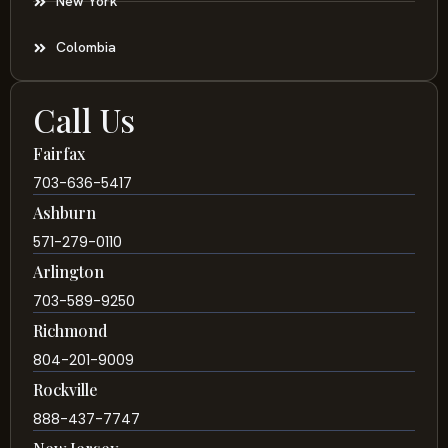
New York
Colombia
Call Us
Fairfax
703-636-5417
Ashburn
571-279-0110
Arlington
703-589-9250
Richmond
804-201-9009
Rockville
888-437-7747