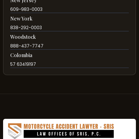
New Jersey
609-983-0003
New York
838-292-0003
Woodstock
888-437-7747
Colombia
57 63419197