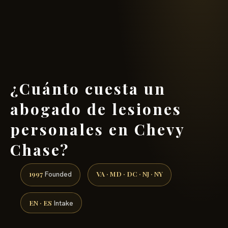
(888) 437-7747 →
¿Cuánto cuesta un
abogado de lesiones
personales en Chevy
Chase?
1997
VA · MD · DC · NJ · NY
Founded
EN · ES
Intake