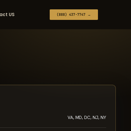
act US
(888) 437-7747 →
VA, MD, DC, NJ, NY