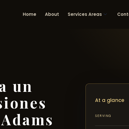
Home
About
Services Areas
Cont
a un
siones
At a glance
n Adams
SERVING