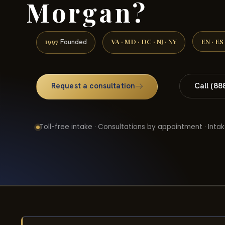
Morgan?
1997
VA · MD · DC · NJ · NY
EN · ES
Founded
Request a consultation
Call (88
Toll-free intake · Consultations by appointment · Intak