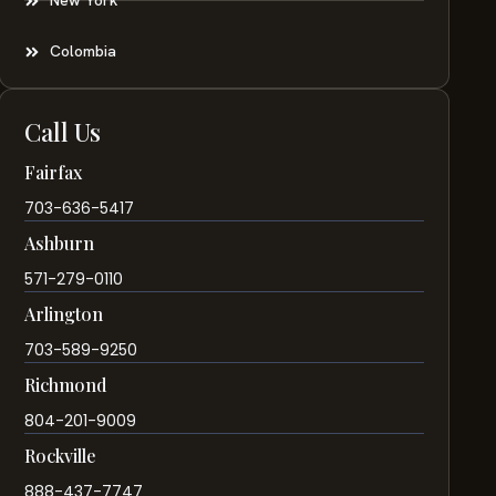
New York
Colombia
Call Us
Fairfax
703-636-5417
Ashburn
571-279-0110
Arlington
703-589-9250
Richmond
804-201-9009
Rockville
888-437-7747