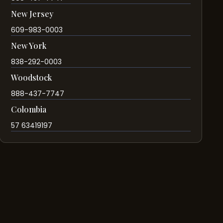
New Jersey
609-983-0003
New York
838-292-0003
Woodstock
888-437-7747
Colombia
57 63419197