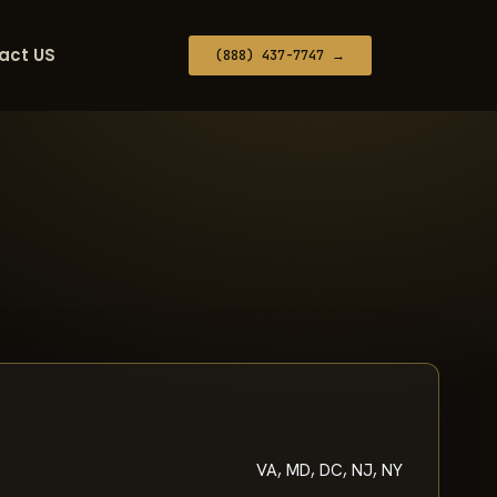
act US
(888) 437-7747 →
VA, MD, DC, NJ, NY