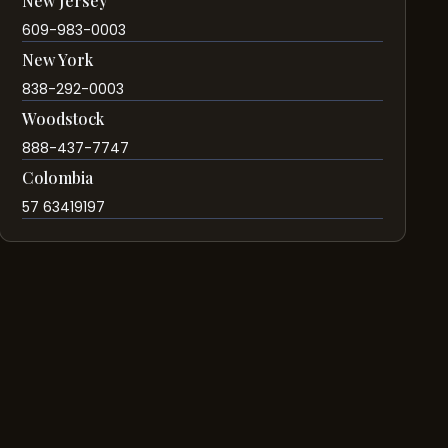
New Jersey
609-983-0003
New York
838-292-0003
Woodstock
888-437-7747
Colombia
57 63419197