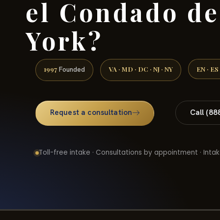
el Condado d
York?
1997
VA · MD · DC · NJ · NY
EN · ES
Founded
Request a consultation
Call (88
Toll-free intake · Consultations by appointment · Intak