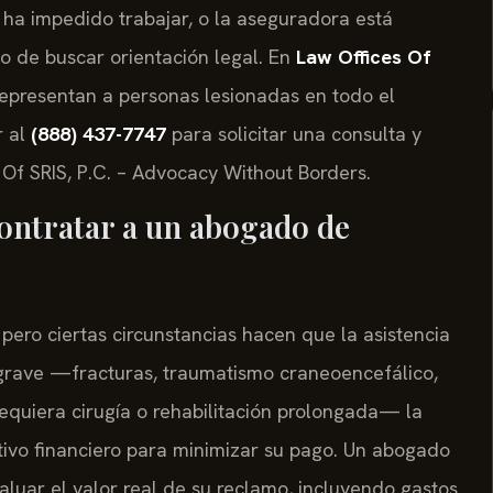
le ha impedido trabajar, o la aseguradora está
 de buscar orientación legal. En
Law Offices Of
e representan a personas lesionadas en todo el
r al
(888) 437-7747
para solicitar una consulta y
s Of SRIS, P.C. – Advocacy Without Borders.
contratar a un abogado de
pero ciertas circunstancias hacen que la asistencia
 grave —fracturas, traumatismo craneoencefálico,
equiera cirugía o rehabilitación prolongada— la
tivo financiero para minimizar su pago. Un abogado
luar el valor real de su reclamo, incluyendo gastos