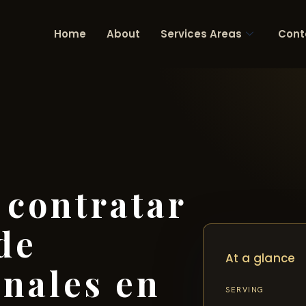
Home
About
Services Areas
Cont
contratar
de
At a glance
onales en
SERVING