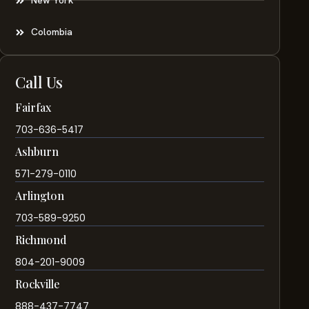
New York
Colombia
Call Us
Fairfax
703-636-5417
Ashburn
571-279-0110
Arlington
703-589-9250
Richmond
804-201-9009
Rockville
888-437-7747