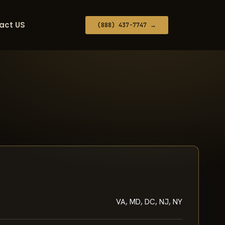
act US
(888) 437-7747 →
VA, MD, DC, NJ, NY