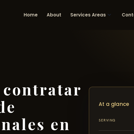
Home
About
Services Areas
Cont
contratar
de
At a glance
onales en
SERVING