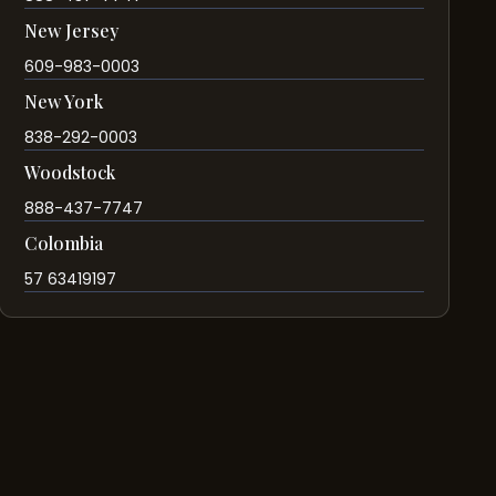
New Jersey
609-983-0003
New York
838-292-0003
Woodstock
888-437-7747
Colombia
57 63419197