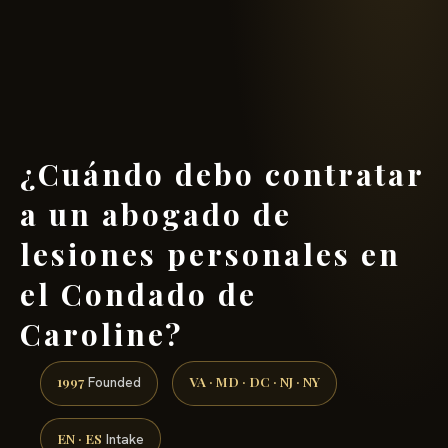
(888) 437-7747 →
¿Cuándo debo contratar
a un abogado de
lesiones personales en
el Condado de
Caroline?
1997
VA · MD · DC · NJ · NY
Founded
EN · ES
Intake