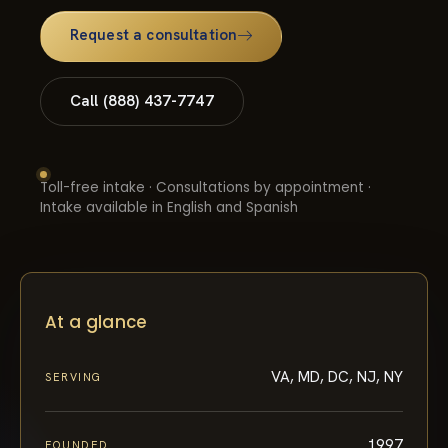
Request a consultation
Call (888) 437-7747
Toll-free intake · Consultations by appointment ·
Intake available in English and Spanish
At a glance
VA, MD, DC, NJ, NY
SERVING
1997
FOUNDED