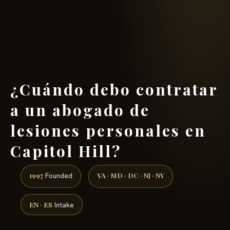
(888) 437-7747 →
¿Cuándo debo contratar
a un abogado de
lesiones personales en
Capitol Hill?
1997
VA · MD · DC · NJ · NY
Founded
EN · ES
Intake