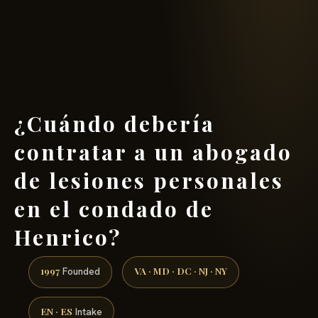
(888) 437-7747 →
¿Cuándo debería
contratar a un abogado
de lesiones personales
en el condado de
Henrico?
1997
VA · MD · DC · NJ · NY
Founded
EN · ES
Intake