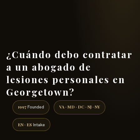
(888) 437-7747 →
¿Cuándo debo contratar
a un abogado de
lesiones personales en
Georgetown?
1997
VA · MD · DC · NJ · NY
Founded
EN · ES
Intake