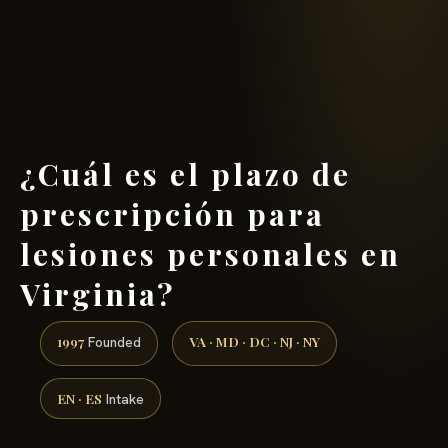
(888) 437-7747 →
¿Cuál es el plazo de
prescripción para
lesiones personales en
Virginia?
1997
VA · MD · DC · NJ · NY
Founded
EN · ES
Intake