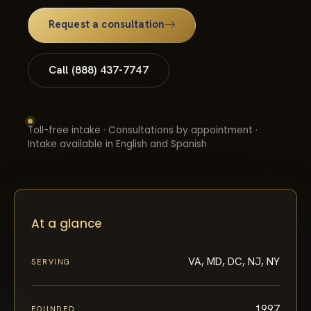
Request a consultation
Call (888) 437-7747
Toll-free intake · Consultations by appointment ·
Intake available in English and Spanish
At a glance
VA, MD, DC, NJ, NY
SERVING
1997
FOUNDED