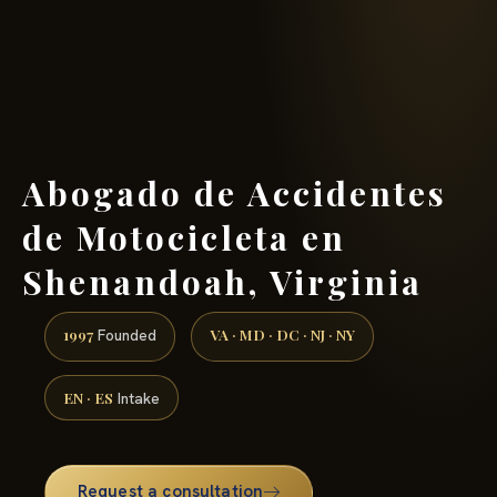
(888) 437-7747 →
Abogado de Accidentes
de Motocicleta en
Shenandoah, Virginia
1997
VA · MD · DC · NJ · NY
Founded
EN · ES
Intake
Request a consultation