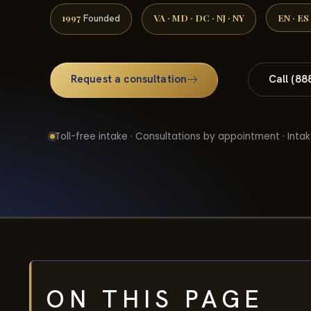
1997
VA · MD · DC · NJ · NY
EN · ES
Founded
Request a consultation
Call (88
Toll-free intake · Consultations by appointment · Intak
ON THIS PAGE