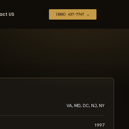
act US
(888) 437-7747 →
VA, MD, DC, NJ, NY
1997