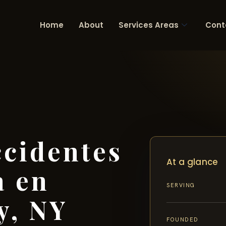
Home
About
Services Areas
Cont
cidentes
At a glance
a en
SERVING
y, NY
FOUNDED