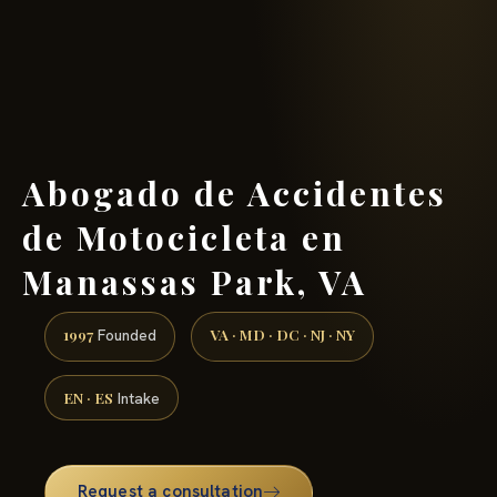
(888) 437-7747 →
Abogado de Accidentes
de Motocicleta en
Manassas Park, VA
1997
VA · MD · DC · NJ · NY
Founded
EN · ES
Intake
Request a consultation