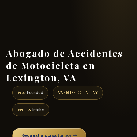
(888) 437-7747 →
Abogado de Accidentes
de Motocicleta en
Lexington, VA
1997
VA · MD · DC · NJ · NY
Founded
EN · ES
Intake
Request a consultation