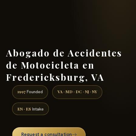
(888) 437-7747 →
Abogado de Accidentes
de Motocicleta en
Fredericksburg, VA
1997
VA · MD · DC · NJ · NY
Founded
EN · ES
Intake
Request a consultation