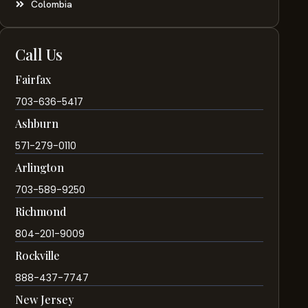
Colombia
Call Us
Fairfax
703-636-5417
Ashburn
571-279-0110
Arlington
703-589-9250
Richmond
804-201-9009
Rockville
888-437-7747
New Jersey