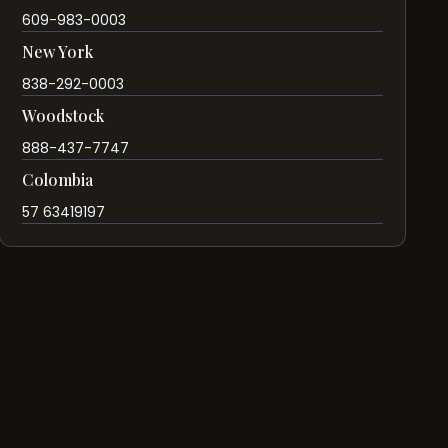
609-983-0003
New York
838-292-0003
Woodstock
888-437-7747
Colombia
57 63419197