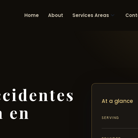
Home
About
Services Areas
Cont
cidentes
At a glance
a en
SERVING