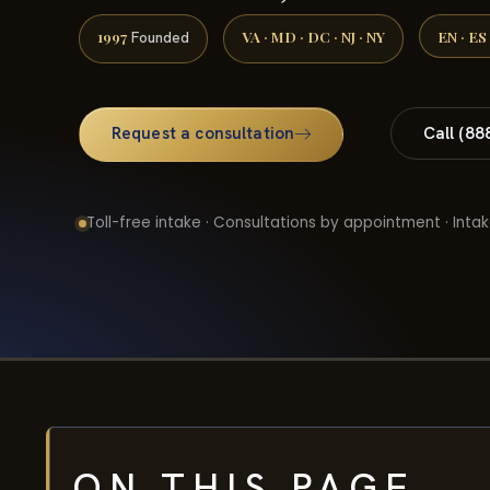
1997
VA · MD · DC · NJ · NY
EN · ES
Founded
Request a consultation
Call (88
Toll-free intake · Consultations by appointment · Intak
ON THIS PAGE