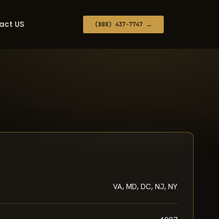
act US
(888) 437-7747 →
VA, MD, DC, NJ, NY